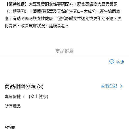
【萊特維健】大豆異黃酮女性專研配方，蘊含高濃度大豆異黃酮
（非轉基因）、葡萄籽精華及天然維生素E三大成分，產生協同效
應，有助全面呵護女性健康，包括紓緩女性週期或更年期不適、強
化骨骼、改善皮膚狀況、延緩衰老。
商品推薦
客服
商品相關分類 (3)
查看全部
專屬保健
【女士健康】
所有產品