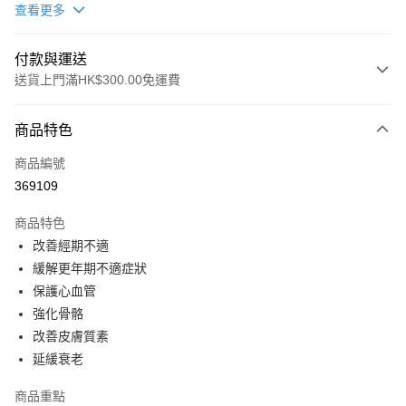
查看更多
付款與運送
送貨上門滿HK$300.00免運費
付款方式
商品特色
信用卡
商品編號
AlipayHK
369109
WeChat Pay
商品特色
其他轉帳方式
改善經期不適
相關說明
緩解更年期不適症狀
【貨到付款】由順豐速運代收款項 簽收貨品後，將款項交給配送人員即可 *
保護心血管
注意「順豐智能櫃」是沒辦法貨到付款的。 【轉數快】可透過以下轉數快號
送貨方式
強化骨骼
碼或銀行號碼付款，轉帳後請截圖WhatsApp 給我們確認！ FPS 編號 :
169818283 戶口名稱 : Wright Life Pharmaceuticaal Limited 客服
改善皮膚質素
順豐快遞
WhatsApp：6735 6223 / 9719 0786
延緩衰老
每筆HK$50.00，滿HK$300.00或以上免運費
內地及澳門
商品重點
運費表