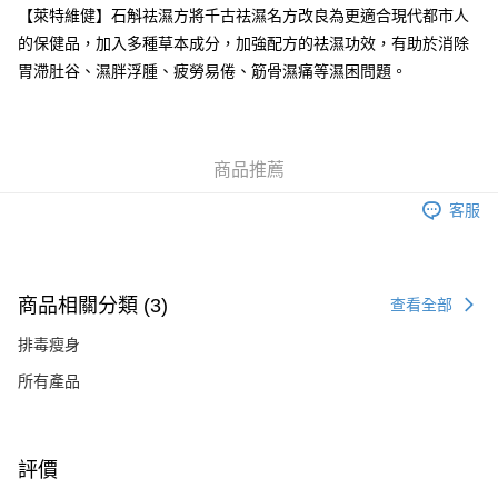
【萊特維健】石斛祛濕方將千古祛濕名方改良為更適合現代都市人
的保健品，加入多種草本成分，加強配方的祛濕功效，有助於消除
胃滯肚谷、濕胖浮腫、疲勞易倦、筋骨濕痛等濕困問題。
商品推薦
客服
商品相關分類 (3)
查看全部
排毒瘦身
所有產品
評價