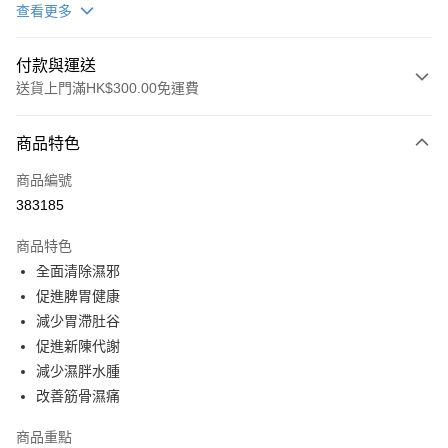
查看更多
付款與運送
送貨上門滿HK$300.00免運費
付款方式
商品特色
信用卡
商品編號
AlipayHK
383185
WeChat Pay
商品特色
其他轉帳方式
全面清除濕邪
相關說明
促進脾胃健康
【貨到付款】由順豐速運代收款項 簽收貨品後，將款項交給配送人員即可 *
減少胃滯肚谷
注意「順豐智能櫃」是沒辦法貨到付款的。 【轉數快】可透過以下轉數快號
送貨方式
促進新陳代謝
碼或銀行號碼付款，轉帳後請截圖WhatsApp 給我們確認！ FPS 編號 :
169818283 戶口名稱 : Wright Life Pharmaceuticaal Limited 客服
減少濕胖水腫
順豐快遞
WhatsApp：6735 6223 / 9719 0786
改善筋骨濕痛
每筆HK$50.00，滿HK$300.00或以上免運費
內地及澳門
商品重點
運費表