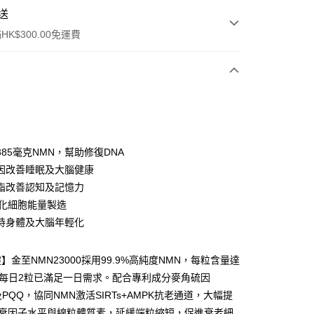
送
K$300.00免運費
ay
85毫克NMN，幫助修復DNA
因改善睡眠及大腦健康
方式
脂改善認知及記憶力
】由順豐速運代收款項 簽收貨品後，將款項交給配送人員即可 *
優化細胞能量製造
智能櫃」是沒辦法貨到付款的。 【轉數快】可透過以下轉數快
持身體及大腦年輕化
碼付款，轉帳後請截圖WhatsApp 給我們確認！ FPS 編號 :
 戶口名稱 : Wright Life Pharmaceuticaal Limited 客服
6735 6223 / 9719 0786
】金至NMN23000採用99.9%高純度NMN，每粒含量達
，每日2粒已滿足一日需求。配合專利成分麥角硫因
0.00，滿HK$300.00或以上免運費
及PQQ，協同NMN激活SIRTs+AMPK抗老通道，大幅提
門
運費表
抗衰因子水平與線粒體質素，延緩端粒縮短，促進衰老細