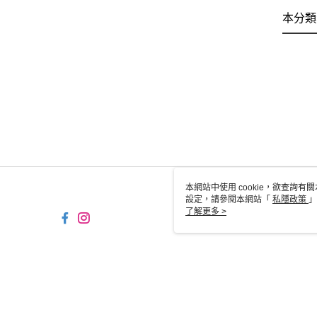
本分類
本網站中使用 cookie，欲查詢有關
設定，請參閱本網站「
私隱政策
」
用 cookie。
了解更多 >