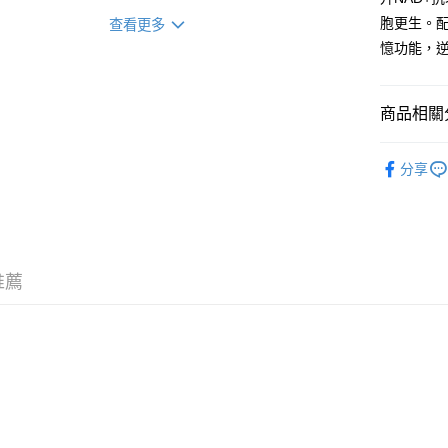
胞更生。
查看更多
憶功能，
商品相關分
抗衰逆齡
分享
所有產品
保健成分
推薦