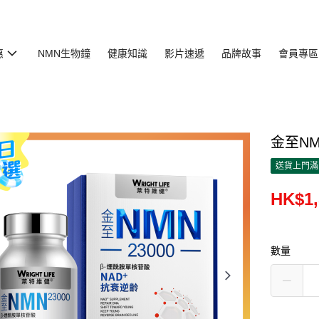
惠
NMN生物鐘
健康知識
影片速遞
品牌故事
會員專區
金至NMN
送貨上門滿H
HK$1,
數量