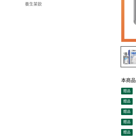
養生茶飲
【骨關節健康】
【女士健康】
維他命及礦物質 (Vitamins & Minerals)
【兒童健康】
β-煙酰胺單核苷酸 (NMN)
麥角硫因 EGT (Ergothioneine)
靈芝孢子油 (Ganoderma Spore Oil)
靈芝孢子粉 (Ganoderma Spore
Powder)
姬松茸 (Agaricus Blazei Murill)
北歐野生藍莓精華 (Bilberry Extract)
葉黃素 (Lutein)
益生菌 (Probiotics)
本商品
魚油 (Fish Oil)
贈品
藻油 DHA (Algae DHA)
贈品
葡萄糖胺 (Glucosamine)
贈品
輔酶Q10 (Coenzyme Q10)
贈品
納豆激酶 (Nattokinase)
贈品
大豆異黃酮 (Isoflavones)