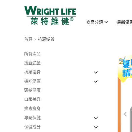
商品分類
最新優
首頁
抗衰逆齡
所有產品
抗衰逆齡
抗頑強身
機能健康
【抗頑疾首選】
頭髮健康
【增強抵抗力】
【護心之選】
口服美容
【護腦之選】
排毒瘦身
【護肝之選】
專屬保健
【腸胃健康】
保健成分
【護眼之選】
【男士健康】