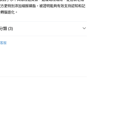
配方更特別添加縮醛磷脂，被證明能夠有效支持認知和記
逆轉腦退化。
類 (3)
客服
β-煙酰胺單核苷酸 (NMN)