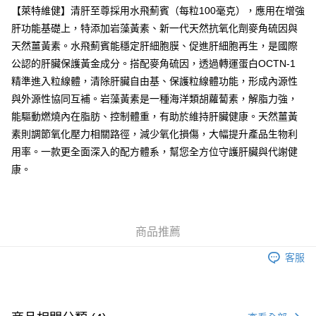
內地及澳門
【萊特維健】清肝至尊採用水飛薊賓（每粒100毫克），應用在增強
運費表
肝功能基礎上，特添加岩藻黃素、新一代天然抗氧化劑麥角硫因與
天然薑黃素。水飛薊賓能穩定肝細胞膜、促進肝細胞再生，是國際
公認的肝臟保護黃金成分。搭配麥角硫因，透過轉運蛋白OCTN-1
精準進入粒線體，清除肝臟自由基、保護粒線體功能，形成內源性
與外源性協同互補。岩藻黃素是一種海洋類胡蘿蔔素，解脂力強，
能驅動燃燒內在脂肪、控制體重，有助於維持肝臟健康。天然薑黃
素則調節氧化壓力相關路徑，減少氧化損傷，大幅提升產品生物利
用率。一款更全面深入的配方體系，幫您全方位守護肝臟與代謝健
康。
商品推薦
客服