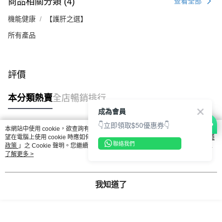
商品相關分類 (4)
查看全部
機能健康
【護肝之選】
所有產品
評價
本分類熱賣
全店暢銷排行
成為會員
👇立即領取$50優惠券👇
本網站中使用 cookie，欲查詢有關本網站使用 cookie 方式之詳情，及若您不希
熱門標籤
望在電腦上使用 cookie 時應如何變更電腦的 cookie 設定，請參閱本網站「
私隱
聯絡我們
政策
」之 Cookie 聲明。您繼續使用本網站即表示您同意本公司得按本網站使用
條款之 Cookie 聲明使用 cookie。
了解更多 >
熱銷排行
最新商品
人氣推薦
我知道了