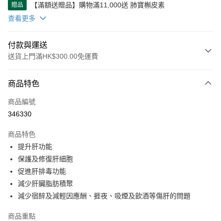
【滿額送贈品】購物滿11,000送 肺寶槲皮素
贈品
查看更多
付款與運送
送貨上門滿HK$300.00免運費
付款方式
商品特色
信用卡
商品編號
AlipayHK
346330
WeChat Pay
商品特色
其他轉帳方式
提升肝功能
相關說明
保護及修復肝細胞
【貨到付款】由順豐速運代收款項 簽收貨品後，將款項交給配送人員即可 *
促進肝排毒功能
注意「順豐智能櫃」是沒辦法貨到付款的。 【轉數快】可透過以下轉數快號
送貨方式
減少肝臟脂肪積聚
碼或銀行號碼付款，轉帳後請截圖WhatsApp 給我們確認！ FPS 編號 :
169818283 戶口名稱 : Wright Life Pharmaceuticaal Limited 客服
減少宿醉及減輕因應酬、捱夜、吸煙及飲酒等傷肝的問題
順豐快遞
WhatsApp：6735 6223 / 9719 0786
每筆HK$50.00，滿HK$300.00或以上免運費
商品重點